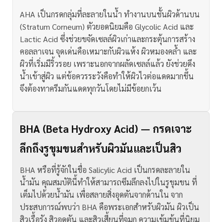
AHA เป็นกรดกลุ่มที่ละลายในน้ำ ทำงานบนชั้นผิวด้านบน
(Stratum Corneum) ตัวยอดนิยมคือ Glycolic Acid และ
Lactic Acid ซึ่งช่วยขจัดเซลล์ผิวเก่าและกระตุ้นการสร้าง
คอลลาเจน
จุดเด่นคือเหมาะกับผิวแห้ง ผิวหมองคล้ำ และ
ผิวที่เริ่มมีริ้วรอย เพราะนอกจากผลัดเซลล์แล้ว ยังช่วยดึง
น้ำเข้าสู่ผิว แต่ข้อควรระวังคือทำให้ผิวไวต่อแดดมากขึ้น
จึงต้องทาครีมกันแดดทุกวันโดยไม่มีข้อยกเว้น
BHA (Beta Hydroxy Acid) — กรดเจาะ
ลึกถึงรูขุมขนสำหรับผิวมันและเป็นสิว
BHA หรือที่รู้จักในชื่อ Salicylic Acid เป็นกรดละลายใน
น้ำมัน คุณสมบัตินี้ทำให้สามารถซึมลึกลงไปในรูขุมขน ที่
เต็มไปด้วยน้ำมัน เพื่อสลายสิ่งอุดตันจากด้านใน
จาก
ประสบการณ์พบว่า BHA คือพระเอกสำหรับผิวมัน ผิวเป็น
สิวเรื้อรัง สิวอุดตัน และสิวเสี้ยนที่จมูก ความเข้มข้นที่นิยม