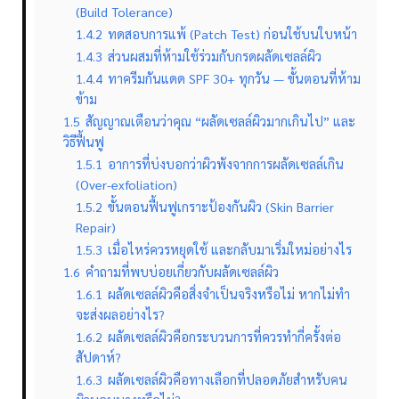
(Build Tolerance)
1.4.2
ทดสอบการแพ้ (Patch Test) ก่อนใช้บนใบหน้า
1.4.3
ส่วนผสมที่ห้ามใช้ร่วมกับกรดผลัดเซลล์ผิว
1.4.4
ทาครีมกันแดด SPF 30+ ทุกวัน — ขั้นตอนที่ห้าม
ข้าม
1.5
สัญญาณเตือนว่าคุณ “ผลัดเซลล์ผิวมากเกินไป” และ
วิธีฟื้นฟู
1.5.1
อาการที่บ่งบอกว่าผิวพังจากการผลัดเซลล์เกิน
(Over-exfoliation)
1.5.2
ขั้นตอนฟื้นฟูเกราะป้องกันผิว (Skin Barrier
Repair)
1.5.3
เมื่อไหร่ควรหยุดใช้ และกลับมาเริ่มใหม่อย่างไร
1.6
คำถามที่พบบ่อยเกี่ยวกับผลัดเซลล์ผิว
1.6.1
ผลัดเซลล์ผิวคือสิ่งจำเป็นจริงหรือไม่ หากไม่ทำ
จะส่งผลอย่างไร?
1.6.2
ผลัดเซลล์ผิวคือกระบวนการที่ควรทำกี่ครั้งต่อ
สัปดาห์?
1.6.3
ผลัดเซลล์ผิวคือทางเลือกที่ปลอดภัยสำหรับคน