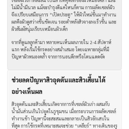
เซลล์ผิวเก่าที่สะสม เป็นสาเหตุหลักของผิวหมองคล้ำ และ
ไม่มีน้ำมีนวล แม้จะบำรุงดีแค่ไหนก็ตาม การผลัดเซลล์ผิว
จึงเปรียบเสมือนการ “เปิดประตู” ให้ผิวใหม่ขึ้นมาทำงาน
ผลคือผิวดูสว่างขึ้นชัดเจน รอยดำหลังสิวจางลงเร็วขึ้น และ
ผิวสัมผัสนุ่มเรียบเหมือนผิวเด็ก
จากที่ดูแลลูกค้ามา หลายคนเห็นผลภายใน 2-4 สัปดาห์
แรก หลังเริ่มใช้กรดอย่างสม่ำเสมอ โดยเฉพาะกลุ่มที่มี
ปัญหาผิวหมองคล้ำ จากการนอนดึกหรือโดนแดดจัด
ช่วยลดปัญหาสิวอุดตันและสิวเสี้ยนได้
อย่างเห็นผล
สิวอุดตันและสิวเสี้ยนเกิดจากการที่เซลล์ผิวเก่า ผสมกับ
น้ำมันส่วนเกินไปอุดในรูขุมขน เมื่อกระบวนการผลัดเซลล์
ทำงานช้า ปัญหานี้จะสะสมและกลายเป็นสิวอักเสบใน
ที่สุด
การใช้กรดที่เหมาะสมจะช่วย “เคลียร์” ทางเดินของรู