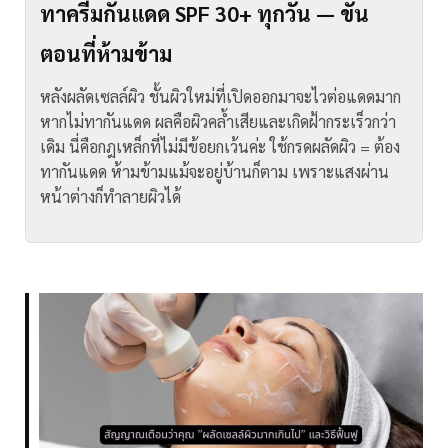
ทาครีมกันแดด SPF 30+ ทุกวัน — ขั้น
ตอนที่ห้ามข้าม
หลังผลัดเซลล์ผิว ชั้นผิวใหม่ที่เปิดออกมาจะไวต่อแดดมาก
หากไม่ทากันแดด ผลคือผิวคล้ำเสียและเกิดฝ้ากระเร็วกว่า
เดิม
นี่คือกฎเหล็กที่ไม่มีข้อยกเว้นค่ะ ใช้กรดผลัดผิว = ต้อง
ทากันแดด ห้ามข้ามแม้จะอยู่บ้านก็ตาม เพราะแสงผ่าน
หน้าต่างก็ทำลายผิวได้